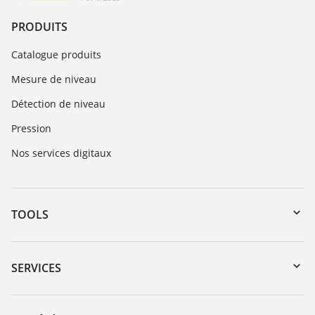
PRODUITS
Catalogue produits
Mesure de niveau
Détection de niveau
Pression
Nos services digitaux
TOOLS
Téléchargements
Recherche par numéro de série
SERVICES
myVEGA
Retour d'appareil
DTM Collection/PACTware