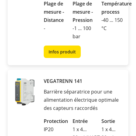
Plage de
Plage de
Température
mesure -
mesure -
process
Distance
Pression
-40 ... 150
-
-1 ... 100
°C
bar
Infos produit
VEGATRENN 141
Barrière séparatrice pour une
alimentation électrique optimale
des capteurs raccordés
Protection
Entrée
Sortie
IP20
1 x 4…
1 x 4…