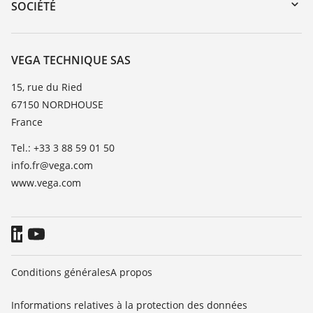
Formations
SOCIÉTÉ
Recherche
Service client
Carrière
Liste de compatibilité chimique
À propos de VEGA
VEGA TECHNIQUE SAS
Liste des constantes diélectriques
Contact
15, rue du Ried
TeamViewer
67150 NORDHOUSE
News
France
Presse
Tel.: +33 3 88 59 01 50
Blog
info.fr@vega.com
www.vega.com
Conditions générales
A propos
Informations relatives à la protection des données