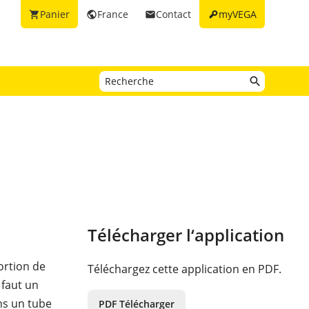
key
Panier
France
Contact
myVEGA
shopping_cart
public
email
Télécharger l‘application
ortion de
Téléchargez cette application en PDF.
 faut un
ans un tube
PDF Télécharger