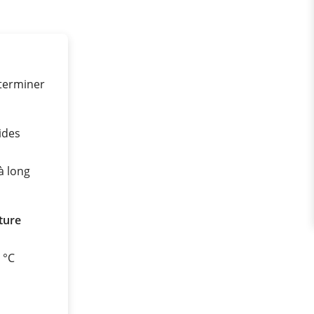
éterminer
ides
à long
ture
0 °C