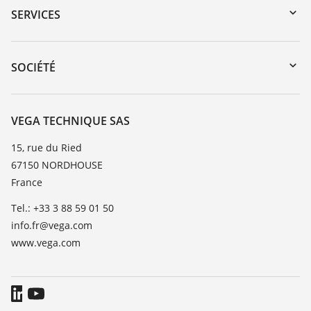
Recherche par numéro de série
SERVICES
myVEGA
Retour d'appareil
DTM Collection/PACTware
Formations
SOCIÉTÉ
Recherche
Service client
Carrière
Liste de compatibilité chimique
À propos de VEGA
VEGA TECHNIQUE SAS
Liste des constantes diélectriques
Contact
15, rue du Ried
TeamViewer
67150 NORDHOUSE
News
France
Presse
Tel.: +33 3 88 59 01 50
Blog
info.fr@vega.com
www.vega.com