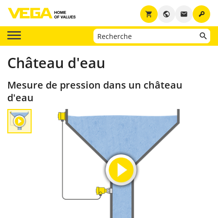
key
shopping_cart
public
email
Château d'eau
Mesure de pression dans un château
d'eau