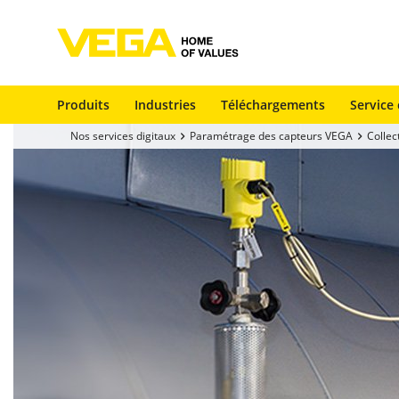
Produits
Industries
Téléchargements
Service 
Nos services digitaux
Paramétrage des capteurs VEGA
Colle