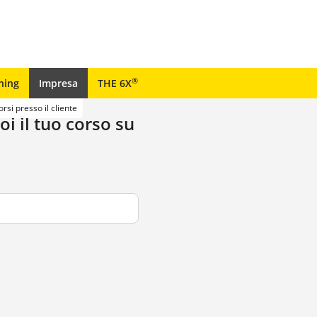
®
ning
Impresa
THE 6X
orsi presso il cliente
i il tuo corso su