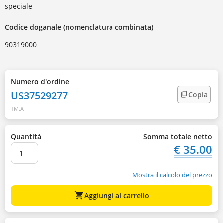
speciale
Codice doganale (nomenclatura combinata)
90319000
Numero d'ordine
US37529277
Copia
TM.A
Quantità
Somma totale netto
€ 35.00
Mostra il calcolo del prezzo
shopping_cart
Aggiungi al carrello