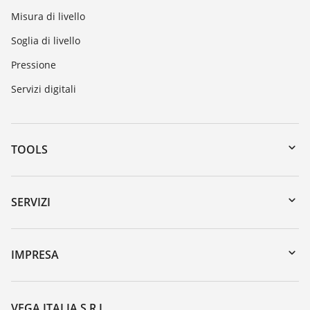
Misura di livello
Soglia di livello
Pressione
Servizi digitali
TOOLS
Downloads
Ricerca numero di serie
SERVIZI
myVEGA
Reso apparecchio
DTM Collection/PACTware
Seminari
IMPRESA
Ricerca
Servizio clienti
VEGA, l'azienda
Iscrizione alla newsletter
Lista resistenza
Contatto
VEGA ITALIA S.R.L.