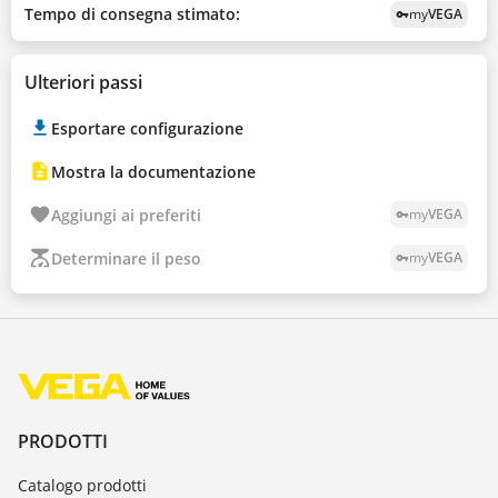
Tempo di consegna stimato:
my
VEGA
vpn_key
Ulteriori passi
Esportare configurazione
Mostra la documentazione
Aggiungi ai preferiti
my
VEGA
vpn_key
Determinare il peso
my
VEGA
vpn_key
PRODOTTI
Catalogo prodotti