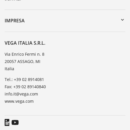
myVEGA
Reso apparecchio
DTM Collection/PACTware
Seminari
IMPRESA
Ricerca
Servizio clienti
VEGA, l'azienda
Iscrizione alla newsletter
Lista resistenza
Contatto
VEGA ITALIA S.R.L.
Lista valore di costante dielettrica
Novità
Via Enrico Fermi n. 8
TeamViewer
20057 ASSAGO, MI
Stampa
Italia
Blog
Tel.: +39 02 8914081
Fax: +39 02 89140840
info.it@vega.com
www.vega.com