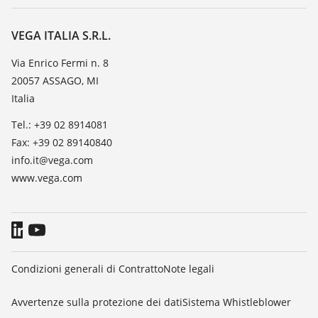
Servizio clienti
VEGA, l'azienda
Iscrizione alla newsletter
Lista resistenza
Contatto
VEGA ITALIA S.R.L.
Lista valore di costante dielettrica
Novità
Via Enrico Fermi n. 8
TeamViewer
20057 ASSAGO, MI
Stampa
Italia
Blog
Tel.: +39 02 8914081
Fax: +39 02 89140840
info.it@vega.com
www.vega.com
Condizioni generali di Contratto
Note legali
Avvertenze sulla protezione dei dati
Sistema Whistleblower