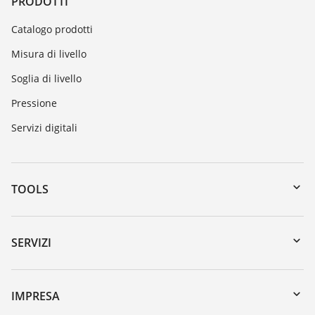
PRODOTTI
Catalogo prodotti
Misura di livello
Soglia di livello
Pressione
Servizi digitali
TOOLS
Downloads
Ricerca numero di serie
SERVIZI
myVEGA
Reso apparecchio
DTM Collection/PACTware
Seminari
IMPRESA
Ricerca