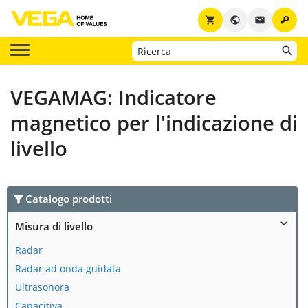
key
shopping_cart
public
email
VEGAMAG: Indicatore
magnetico per l'indicazione di
livello
Catalogo prodotti
Misura di livello
Radar
Radar ad onda guidata
Ultrasonora
Capacitiva