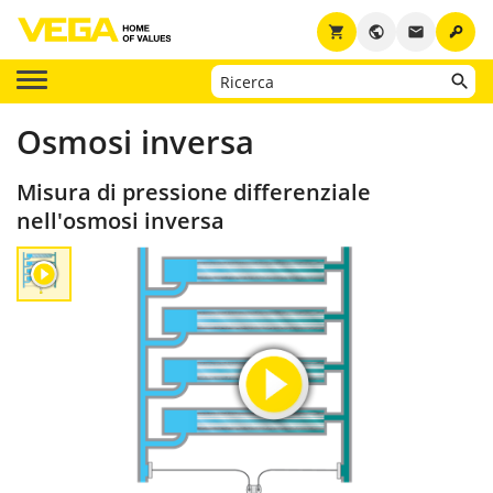
key
shopping_cart
public
email
Osmosi inversa
Misura di pressione differenziale
nell'osmosi inversa