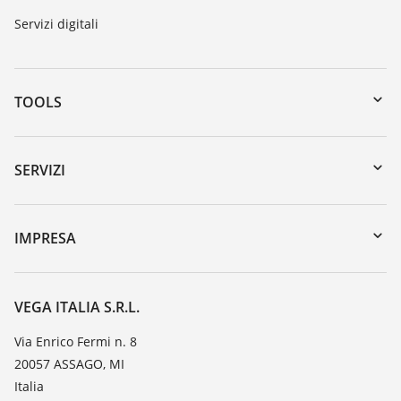
Servizi digitali
TOOLS
Downloads
Ricerca numero di serie
SERVIZI
myVEGA
Reso apparecchio
DTM Collection/PACTware
Seminari
IMPRESA
Ricerca
Servizio clienti
VEGA, l'azienda
Iscrizione alla newsletter
Lista resistenza
Contatto
VEGA ITALIA S.R.L.
Lista valore di costante dielettrica
Novità
Via Enrico Fermi n. 8
TeamViewer
20057 ASSAGO, MI
Stampa
Italia
Blog