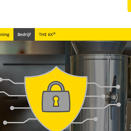
®
ining
Bedrijf
THE 6X