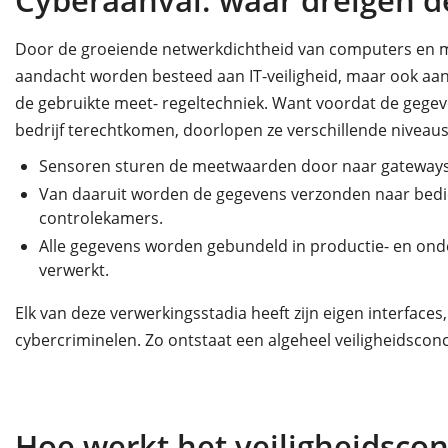
Cyberaanval: waar dreigen d
Door de groeiende netwerkdichtheid van computers en ma
aandacht worden besteed aan IT-veiligheid, maar ook aan O
de gebruikte meet- regeltechniek. Want voordat de gegev
bedrijf terechtkomen, doorlopen ze verschillende niveaus
Sensoren sturen de meetwaarden door naar gateways 
Van daaruit worden de gegevens verzonden naar bedie
controlekamers.
Alle gegevens worden gebundeld in productie- en on
verwerkt.
Elk van deze verwerkingsstadia heeft zijn eigen interface
cybercriminelen. Zo ontstaat een algeheel veiligheidscon
Hoe werkt het veiligheidsco