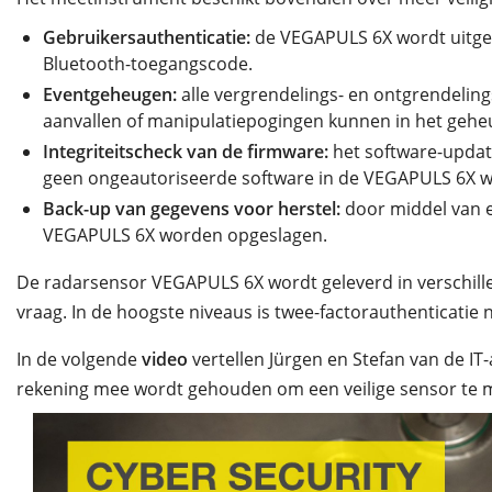
Gebruikersauthenticatie:
de VEGAPULS 6X wordt uitgel
Bluetooth-toegangscode.
Eventgeheugen:
alle vergrendelings- en ontgrendelin
aanvallen of manipulatiepogingen kunnen in het geh
Integriteitscheck van de firmware:
het software-updat
geen ongeautoriseerde software in de VEGAPULS 6X 
Back-up van gegevens voor herstel:
door middel van 
VEGAPULS 6X worden opgeslagen.
De radarsensor VEGAPULS 6X wordt geleverd in verschillen
vraag. In de hoogste niveaus is twee-factorauthenticatie n
In de volgende
video
vertellen Jürgen en Stefan van de IT-
rekening mee wordt gehouden om een veilige sensor te 