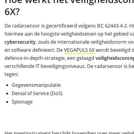
6X?
De radarsensor is gecertificeerd volgens IEC 62443-4-2. Hi
hiermee aan de hoogste veiligheidseisen op het gebied v
cybersecurity
, zoals de internationale veiligheidsnorm 
en software definieert. De
VEGAPULS 6X
wordt beveiligd 
defence-in-depth-strategie, een gelaagd
veiligheidsconce
verschillende IT-beveiligingsniveaus. De radarsensor is be
tegen:
Gegevensmanipulatie
Denial of Service (DoS)
Spionage
Het meetinstrument beschikt bovendien over meer veiligh