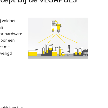
j voldoet
an
voor hardware
door een
pt
met
veiligd
eidsfuncties: