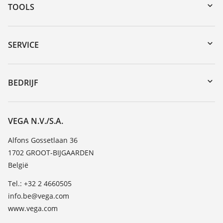
TOOLS
Downloads
Serienummer zoeken
SERVICE
myVEGA
Reparatieformulier instrument
DTM Collection/PACTware
Seminars
BEDRIJF
Zoeken
Service
Vacature
Bestendigheidslijst
Over VEGA
VEGA N.V./S.A.
Lijst van diëlektrische constanten
Contact
Alfons Gossetlaan 36
TeamViewer
1702 GROOT-BIJGAARDEN
Nieuws
België
Persberichten
Tel.: +32 2 4660505
Blog
info.be@vega.com
www.vega.com