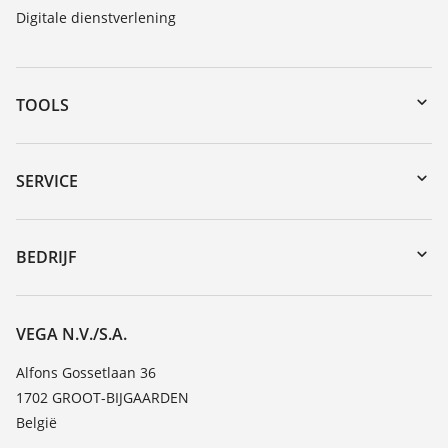
Digitale dienstverlening
TOOLS
Downloads
Serienummer zoeken
SERVICE
myVEGA
Reparatieformulier instrument
DTM Collection/PACTware
Seminars
BEDRIJF
Zoeken
Service
Vacature
Bestendigheidslijst
Over VEGA
VEGA N.V./S.A.
Lijst van diëlektrische constanten
Contact
Alfons Gossetlaan 36
TeamViewer
1702 GROOT-BIJGAARDEN
Nieuws
België
Persberichten