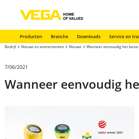
Producten
Branche
Downloads
Service en tra
Bedrijf
Nieuws en evenementen
Nieuws
Wanneer eenvoudig het beste 
7/06/2021
Wanneer eenvoudig het