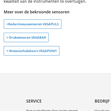
kwaliteit van de instrumenten te overtuigen.
Meer over de bekroonde
sensor
en
>
Radar
niveausensoren VEGAPULS
> Druksensoren VEGABAR
> Niveauschakelaars VEGAPOINT
SERVICE
BEDRIJF
Reparatieformulier instrument
Vacature