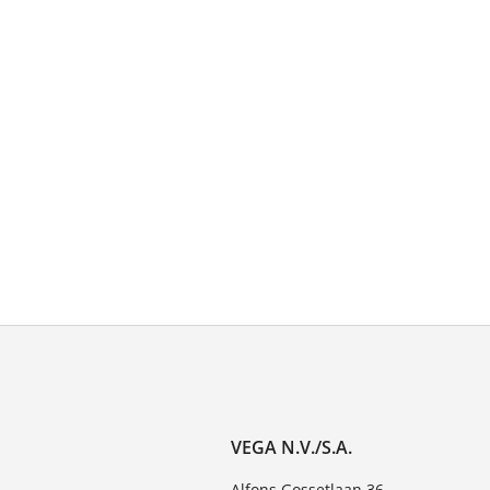
VEGA N.V./S.A.
Alfons Gossetlaan 36