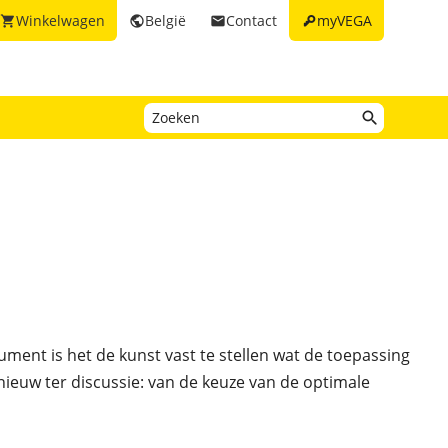
key
Winkelwagen
België
Contact
myVEGA
shopping_cart
public
email
ment is het de kunst vast te stellen wat de toepassing
ieuw ter discussie: van de keuze van de optimale