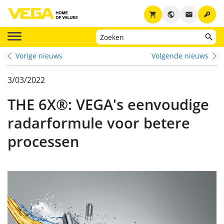
key
shopping_cart
public
email
Vorige nieuws
Volgende nieuws
3/03/2022
THE 6X®: VEGA's eenvoudige
radarformule voor betere
processen