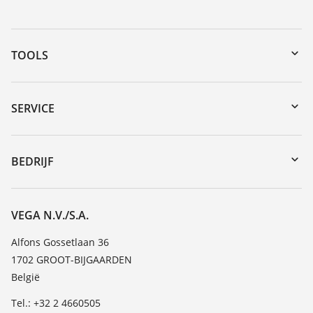
TOOLS
Downloads
Serienummer zoeken
SERVICE
myVEGA
Reparatieformulier instrument
DTM Collection/PACTware
Seminars
BEDRIJF
Zoeken
Service
Vacature
Bestendigheidslijst
Over VEGA
VEGA N.V./S.A.
Lijst van diëlektrische constanten
Contact
Alfons Gossetlaan 36
TeamViewer
1702 GROOT-BIJGAARDEN
Nieuws
België
Persberichten
Tel.: +32 2 4660505
Blog