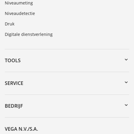
Niveaumeting
Niveaudetectie
Druk
Digitale dienstverlening
TOOLS
Downloads
Serienummer zoeken
SERVICE
myVEGA
Reparatieformulier instrument
DTM Collection/PACTware
Seminars
BEDRIJF
Zoeken
Service
Vacature
Bestendigheidslijst
Over VEGA
VEGA N.V./S.A.