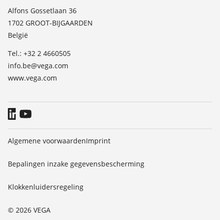
Lijst van diëlektrische constanten
Contact
Alfons Gossetlaan 36
TeamViewer
1702 GROOT-BIJGAARDEN
Nieuws
België
Persberichten
Tel.: +32 2 4660505
Blog
info.be@vega.com
www.vega.com
Algemene voorwaarden
Imprint
Bepalingen inzake gegevensbescherming
Klokkenluidersregeling
© 2026 VEGA