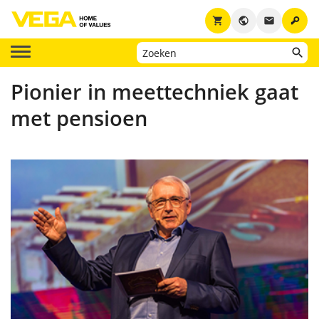
key
shopping_cart
public
email
Pionier in meettechniek gaat
met pensioen