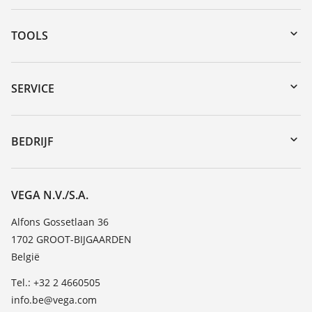
TOOLS
Downloads
Serienummer zoeken
SERVICE
myVEGA
Reparatieformulier instrument
DTM Collection/PACTware
Seminars
BEDRIJF
Zoeken
Service
Vacature
Bestendigheidslijst
Over VEGA
VEGA N.V./S.A.
Lijst van diëlektrische constanten
Contact
Alfons Gossetlaan 36
TeamViewer
1702 GROOT-BIJGAARDEN
Nieuws
België
Persberichten
Tel.: +32 2 4660505
Blog
info.be@vega.com