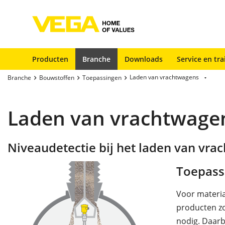
Producten
Branche
Downloads
Service en tra
Laden van vrachtwagens
Branche
Bouwstoffen
Toepassingen
Laden van vrachtwage
Niveaudetectie bij het laden van vra
Toepass
Voor materia
producten zo
nodig. Daarb