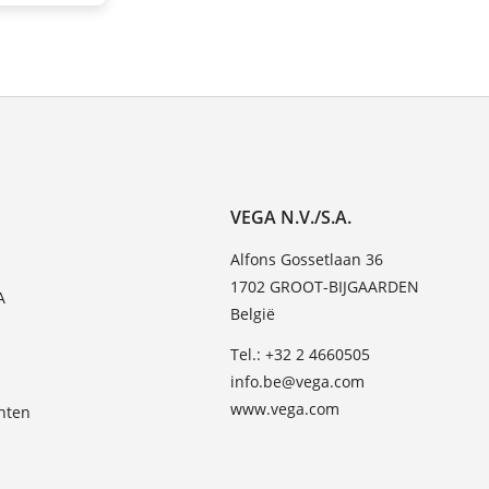
VEGA N.V./S.A.
Alfons Gossetlaan 36
1702 GROOT-BIJGAARDEN
A
België
Tel.: +32 2 4660505
info.be@vega.com
www.vega.com
hten