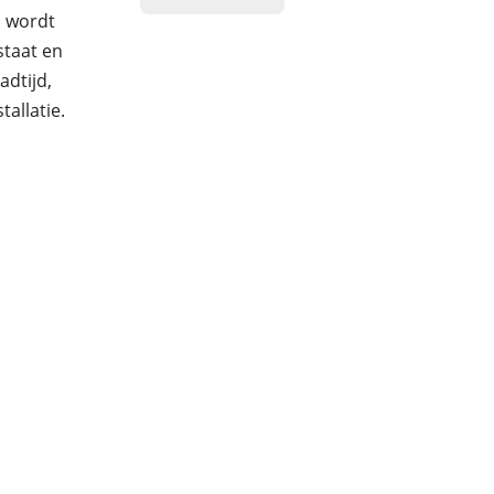
m wordt
staat en
adtijd,
allatie.