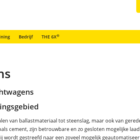
®
ining
Bedrijf
THE 6X
ns
chtwagens
ingsgebied
len van ballastmateriaal tot steenslag, maar ook van gered
als cement, zijn betrouwbare en zo gesloten mogelijke la
ij wordt gestreefd naar een zoveel mogelijk geautomatisee