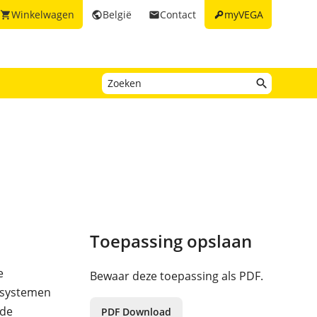
key
Winkelwagen
België
Contact
myVEGA
shopping_cart
public
email
Toepassing opslaan
e
Bewaar deze toepassing als PDF.
adsystemen
rde
PDF Download