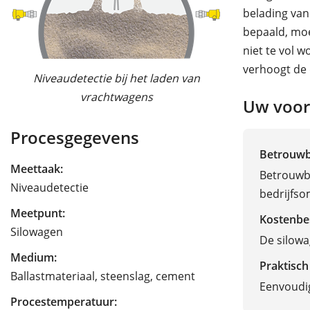
belading van
bepaald, moe
niet te vol 
verhoogt de 
Niveaudetectie bij het laden van
vrachtwagens
Uw voor
Procesgegevens
Betrouw
Meettaak:
Betrouwb
Niveaudetectie
bedrijfs
Meetpunt:
Kostenbe
Silowagen
De silowa
Medium:
Praktisch
Ballastmateriaal, steenslag, cement
Eenvoudig
Procestemperatuur: