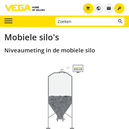
key
shopping_cart
public
email
Mobiele silo's
Niveaumeting in de mobiele silo