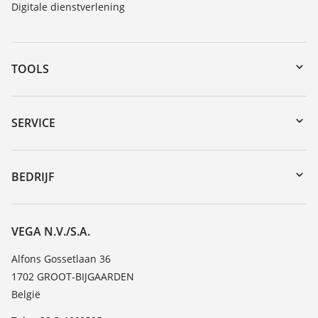
Digitale dienstverlening
TOOLS
Downloads
Serienummer zoeken
SERVICE
myVEGA
Reparatieformulier instrument
DTM Collection/PACTware
Seminars
BEDRIJF
Zoeken
Service
Vacature
Bestendigheidslijst
Over VEGA
VEGA N.V./S.A.
Lijst van diëlektrische constanten
Contact
Alfons Gossetlaan 36
TeamViewer
1702 GROOT-BIJGAARDEN
Nieuws
België
Persberichten