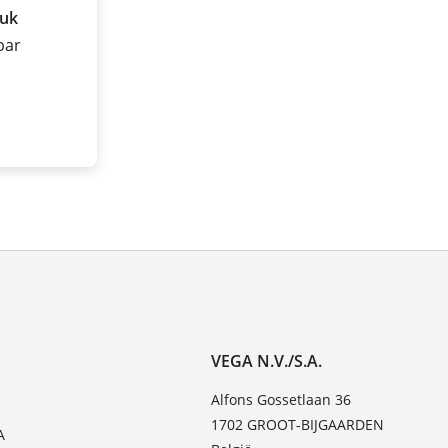
ruk
 bar
VEGA N.V./S.A.
Alfons Gossetlaan 36
1702 GROOT-BIJGAARDEN
A