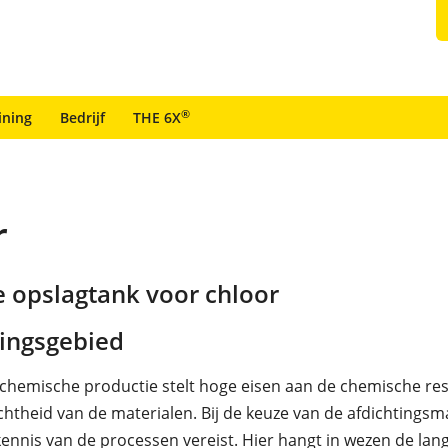
®
ining
Bedrijf
THE 6X
r
e opslagtank voor chloor
ingsgebied
 chemische productie stelt hoge eisen aan de chemische res
chtheid van de materialen. Bij de keuze van de afdichtingsma
kennis van de processen vereist. Hier hangt in wezen de lan