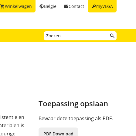
key
Winkelwagen
België
Contact
myVEGA
shopping_cart
public
email
Toepassing opslaan
istentie en
Bewaar deze toepassing als PDF.
terialen is
gdurige
PDF Download