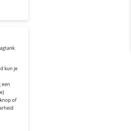
lagtank
d kun je
g een
e)
 knop of
arheid