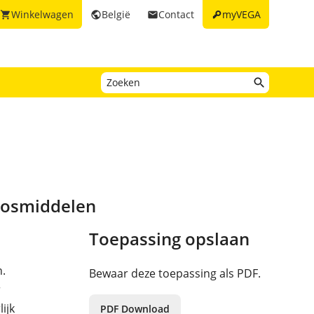
key
Winkelwagen
België
Contact
myVEGA
shopping_cart
public
email
plosmiddelen
Toepassing opslaan
.
Bewaar deze toepassing als PDF.
r
ijk
PDF Download