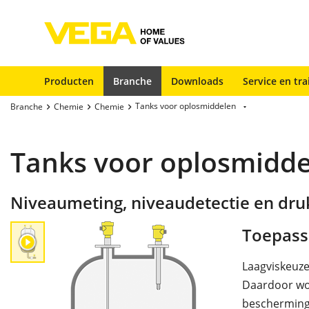
Producten
Branche
Downloads
Service en tra
Tanks voor oplosmiddelen
Branche
Chemie
Chemie
Tanks voor oplosmidd
Niveaumeting, niveaudetectie en dru
Toepass
Laagviskeuze
Daardoor wor
bescherming 