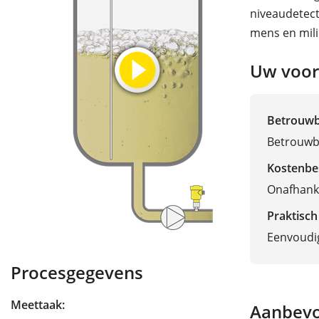
niveaudetect
mens en mili
Uw voor
Betrouw
Betrouwb
Kostenbe
Onafhanke
Praktisch
Eenvoudig
Procesgegevens
Meettaak:
Aanbevo