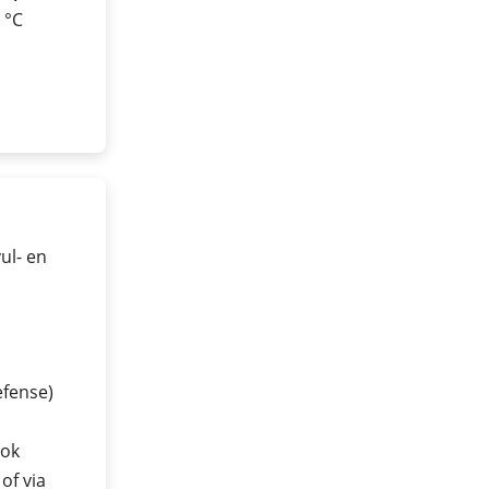
0 °C
ul- en
efense)
ook
of via