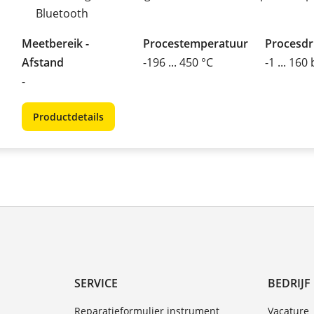
Bluetooth
Meetbereik -
Procestemperatuur
Procesd
Afstand
-196 ... 450 °C
-1 ... 160
-
Productdetails
SERVICE
BEDRIJF
Reparatieformulier instrument
Vacature