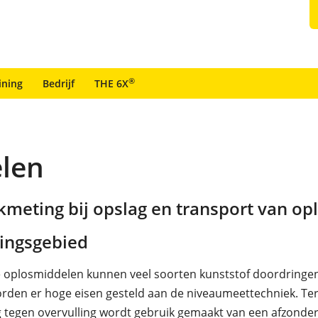
®
ining
Bedrijf
THE 6X
elen
kmeting bij opslag en transport van o
ingsgebied
 oplosmiddelen kunnen veel soorten kunststof doordringen
den er hoge eisen gesteld aan de niveaumeettechniek. Te
tegen overvulling wordt gebruik gemaakt van een afzonderl