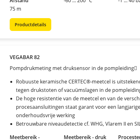
Afstand
-60 ... 200 °C
-1 ... 40 b
75 m
Productdetails
VEGABAR 82
Pompdrukmeting met druksensor in de pompleiding
Robuuste keramische CERTEC®-meetcel is uitsteken
tegen drukstoten of vacuümslagen in de pompleidin
De hoge resistentie van de meetcel en van de versch
procesaansluitingen staat garant voor een langjarige
onderhoudsvrije werking
Betrouwbare niveaudetectie cf. WHG, Vlarem II en SI
Meetbereik -
Meetbereik - druk
Procest