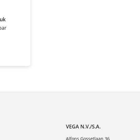
ruk
 bar
VEGA N.V./S.A.
Alfons Gossetlaan 36