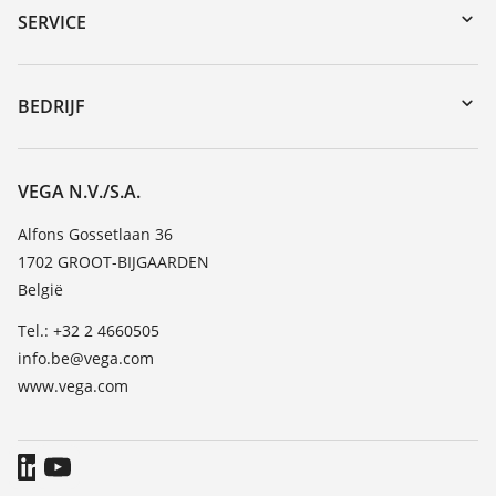
Serienummer zoeken
SERVICE
myVEGA
Reparatieformulier instrument
DTM Collection/PACTware
Seminars
BEDRIJF
Zoeken
Service
Vacature
Bestendigheidslijst
Over VEGA
VEGA N.V./S.A.
Lijst van diëlektrische constanten
Contact
Alfons Gossetlaan 36
TeamViewer
1702 GROOT-BIJGAARDEN
Nieuws
België
Persberichten
Tel.: +32 2 4660505
Blog
info.be@vega.com
www.vega.com