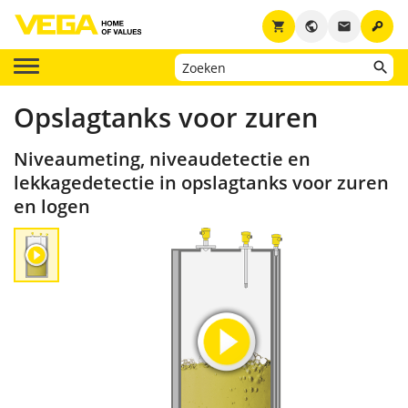
key
shopping_cart
public
email
Opslagtanks voor zuren
Niveaumeting, niveaudetectie en
lekkagedetectie in opslagtanks voor zuren
en logen