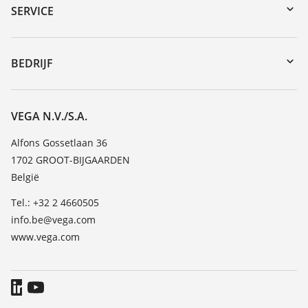
Serienummer zoeken
SERVICE
myVEGA
Reparatieformulier instrument
DTM Collection/PACTware
Seminars
BEDRIJF
Zoeken
Service
Vacature
Bestendigheidslijst
Over VEGA
VEGA N.V./S.A.
Lijst van diëlektrische constanten
Contact
Alfons Gossetlaan 36
TeamViewer
1702 GROOT-BIJGAARDEN
Nieuws
België
Persberichten
Tel.: +32 2 4660505
Blog
info.be@vega.com
www.vega.com