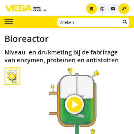
key
shopping_cart
public
email
Bioreactor
Niveau- en drukmeting bij de fabricage
van enzymen, proteïnen en antistoffen