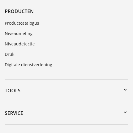
PRODUCTEN
Productcatalogus
Niveaumeting
Niveaudetectie
Druk
Digitale dienstverlening
TOOLS
Downloads
Serienummer zoeken
SERVICE
myVEGA
Reparatieformulier instrument
DTM Collection/PACTware