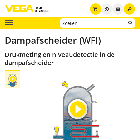
key
shopping_cart
public
email
Dampafscheider (WFI)
Drukmeting en niveaudetectie in de
dampafscheider