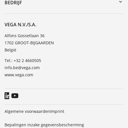
Seminars
BEDRIJF
Zoeken
Service
Vacature
Bestendigheidslijst
Over VEGA
VEGA N.V./S.A.
Lijst van diëlektrische constanten
Contact
Alfons Gossetlaan 36
TeamViewer
1702 GROOT-BIJGAARDEN
Nieuws
België
Persberichten
Tel.: +32 2 4660505
Blog
info.be@vega.com
www.vega.com
Algemene voorwaarden
Imprint
Bepalingen inzake gegevensbescherming