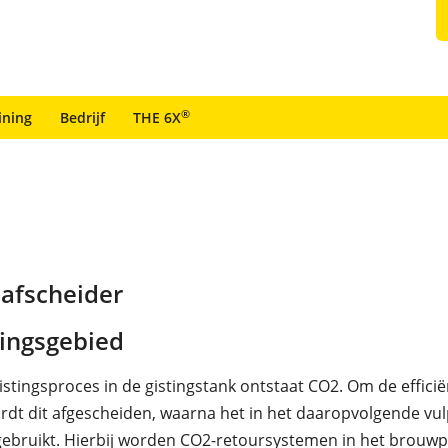
®
ining
Bedrijf
THE 6X
-afscheider
ingsgebied
istingsproces in de gistingstank ontstaat CO2. Om de efficië
dt dit afgescheiden, waarna het in het daaropvolgende vu
ebruikt. Hierbij worden CO2-retoursystemen in het brouw