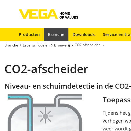
Producten
Branche
Downloads
Service en tra
CO2-afscheider
Branche
Levensmiddelen
Brouwerij
CO2-afscheider
Niveau- en schuimdetectie in de CO2
Toepass
Tijdens het g
verhogen wor
weer wordt g