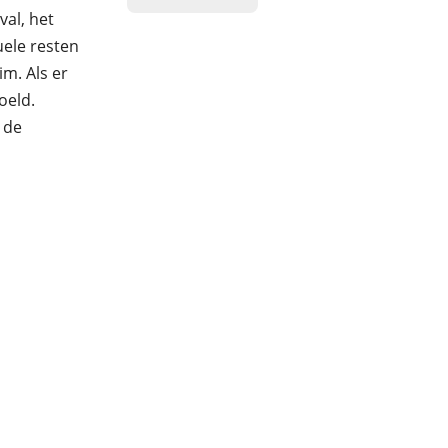
al, het
uele resten
im. Als er
oeld.
 de