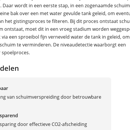
. Daar wordt in een eerste stap, in een zogenaamde schuimv
leine bak over een met water gevulde tank geleid, om event
an het gistingsproces te filteren. Bij dit proces ontstaat schu
im ontstaat, moet dit in een vroeg stadium worden weggesp
 via een sproeibol fijn verneveld water de tank in geleid, om
schuim te verminderen. De niveaudetectie waarborgt een
 spoelproces.
delen
baar
ng van schuimverspreiding door betrouwbare
sparend
paring door effectieve CO2-afscheiding