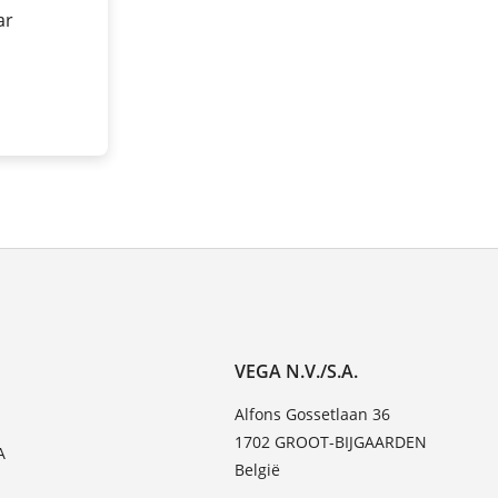
ar
VEGA N.V./S.A.
Alfons Gossetlaan 36
1702 GROOT-BIJGAARDEN
A
België