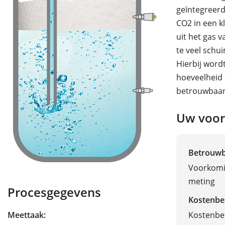
geïntegreerd
CO2 in een k
uit het gas v
te veel schu
Hierbij wordt
hoeveelheid 
betrouwbaar
Uw voor
Betrouw
Voorkomi
meting
Procesgegevens
Kostenbe
Kostenbes
Meettaak: