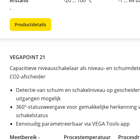
Afstand
-20 ... 100 °C
-1 ... 64 b
-
Productdetails
VEGAPOINT 21
Capacitieve niveauschakelaar als niveau- en schuimdete
CO2-afscheider
Detectie van schuim en schakelniveau op gescheide
uitgangen mogelijk
360°-statusweergave voor gemakkelijke herkenning 
schakelstatus
Eenvoudig parametreerbaar via VEGA Tools-app
Meetbereik -
Procestemperatuur
Procesd