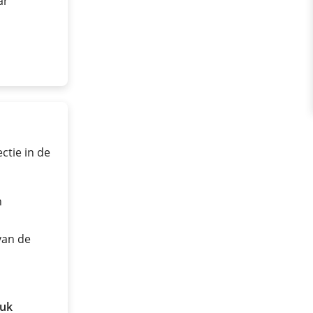
ar
ctie in de
n
van de
ruk