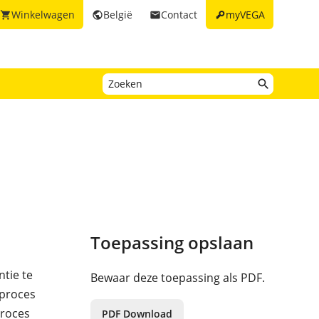
key
Winkelwagen
België
Contact
myVEGA
shopping_cart
public
email
Toepassing opslaan
ntie te
Bewaar deze toepassing als PDF.
lproces
proces
PDF Download