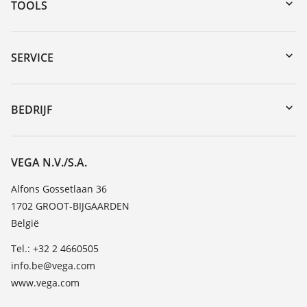
TOOLS
Downloads
Serienummer zoeken
SERVICE
myVEGA
Reparatieformulier instrument
DTM Collection/PACTware
Seminars
BEDRIJF
Zoeken
Service
Vacature
Bestendigheidslijst
Over VEGA
VEGA N.V./S.A.
Lijst van diëlektrische constanten
Contact
Alfons Gossetlaan 36
TeamViewer
1702 GROOT-BIJGAARDEN
Nieuws
België
Persberichten
Tel.: +32 2 4660505
Blog
info.be@vega.com
www.vega.com