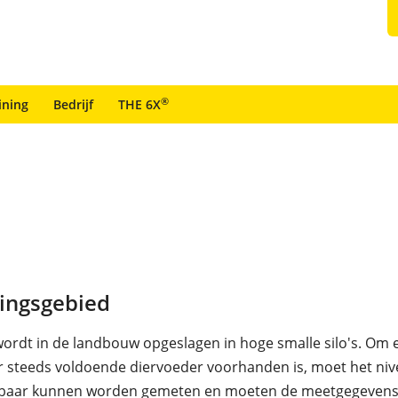
®
ining
Bedrijf
THE 6X
ingsgebied
ordt in de landbouw opgeslagen in hoge smalle silo's. Om 
r steeds voldoende diervoeder voorhanden is, moet het niv
wbaar kunnen worden gemeten en moeten de meetgegevens