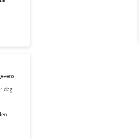
ruk
r
gevens
er dag
den