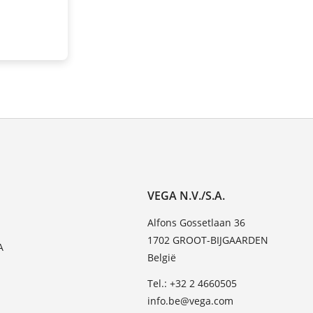
VEGA N.V./S.A.
Alfons Gossetlaan 36
1702 GROOT-BIJGAARDEN
A
België
Tel.: +32 2 4660505
info.be@vega.com