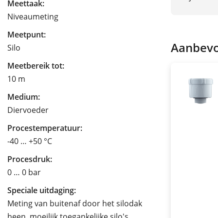
Meettaak:
Niveaumeting
Meetpunt:
Aanbevo
Silo
Meetbereik tot:
10 m
Medium:
Diervoeder
Procestemperatuur:
-40 … +50 °C
Procesdruk:
0 … 0 bar
Speciale uitdaging:
Meting van buitenaf door het silodak
heen, moeilijk toegankelijke silo's,