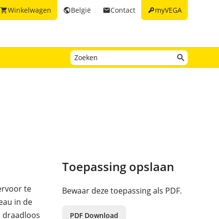
key
Winkelwagen
België
Contact
myVEGA
shopping_cart
public
email
Toepassing opslaan
ervoor te
Bewaar deze toepassing als PDF.
eau in de
 draadloos
PDF Download