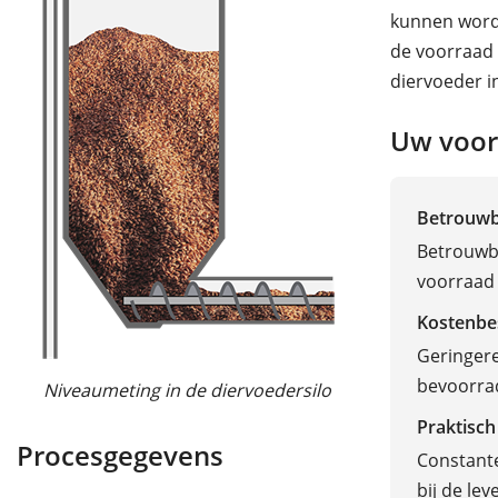
kunnen word
de voorraad 
diervoeder i
Uw voor
Betrouw
Betrouwba
voorraad
Kostenbe
Geringere
bevoorrad
Niveaumeting in de diervoedersilo
Praktisch
Procesgegevens
Constante
bij de lev