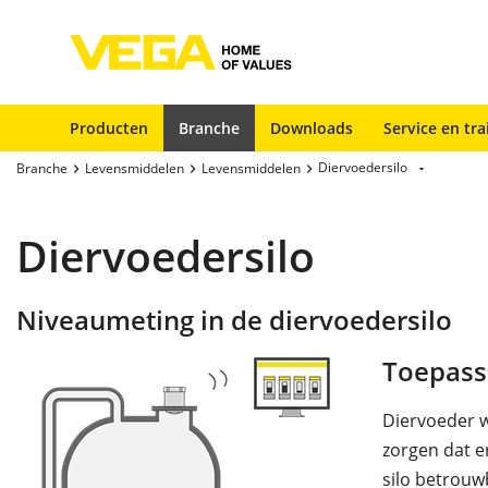
Producten
Branche
Downloads
Service en tra
Diervoedersilo
Branche
Levensmiddelen
Levensmiddelen
Diervoedersilo
Niveaumeting in de diervoedersilo
Toepass
Diervoeder w
zorgen dat e
silo betrou