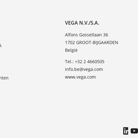
VEGA N.V./S.A.
Alfons Gossetlaan 36
1702 GROOT-BIJGAARDEN
A
België
Tel.: +32 2 4660505
info.be@vega.com
www.vega.com
hten