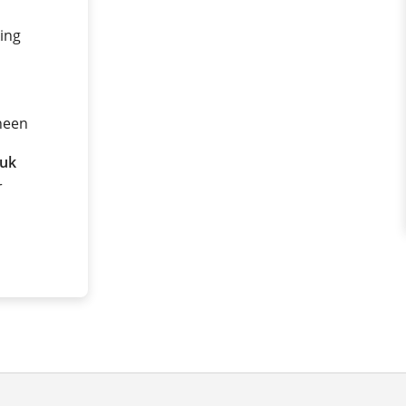
ing
heen
ruk
r