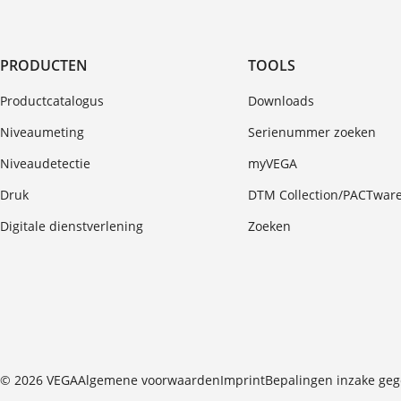
PRODUCTEN
TOOLS
Productcatalogus
Downloads
Niveaumeting
Serienummer zoeken
Niveaudetectie
myVEGA
Druk
DTM Collection/PACTwar
Digitale dienstverlening
Zoeken
© 2026 VEGA
Algemene voorwaarden
Imprint
Bepalingen inzake ge