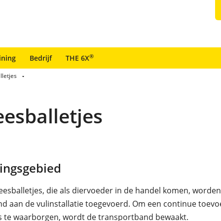
®
ining
Bedrijf
THE 6X
letjes
esballetjes
ingsgebied
eesballetjes, die als diervoeder in de handel komen, worde
d aan de vulinstallatie toegevoerd. Om een continue toevo
es te waarborgen, wordt de transportband bewaakt.