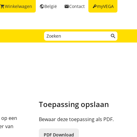
key
Winkelwagen
België
Contact
myVEGA
shopping_cart
public
email
Toepassing opslaan
n op een
Bewaar deze toepassing als PDF.
er van
PDF Download