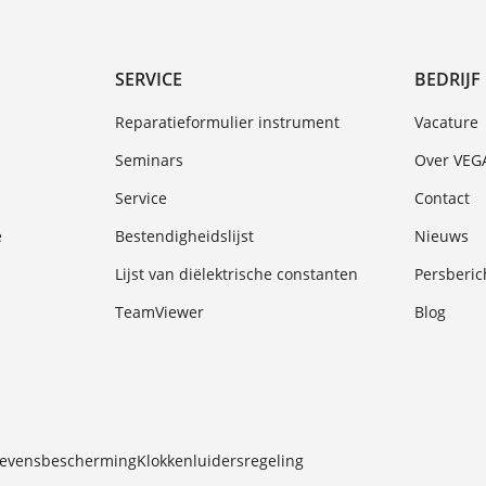
SERVICE
BEDRIJF
Reparatieformulier instrument
Vacature
Seminars
Over VEG
Service
Contact
e
Bestendigheidslijst
Nieuws
Lijst van diëlektrische constanten
Persberic
TeamViewer
Blog
gevensbescherming
Klokkenluidersregeling