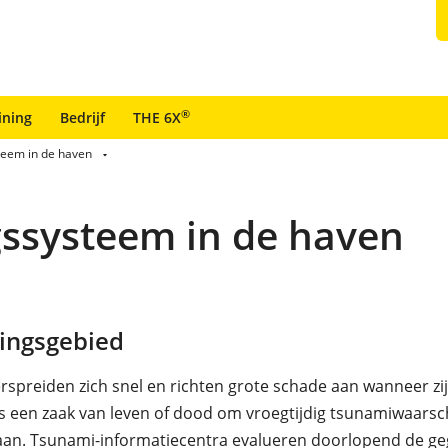
®
ining
Bedrijf
THE 6X
eem in de haven
systeem in de haven
ingsgebied
rspreiden zich snel en richten grote schade aan wanneer zij
s een zaak van leven of dood om vroegtijdig tsunamiwaars
aan. Tsunami-informatiecentra evalueren doorlopend de g