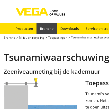
Producten
Branche
Downloads
Service en tra
Tsunamiwaarschuwingssyst
Branche
Milieu en recycling
Toepassingen
Tsunamiwaarschuwings
Zeeniveaumeting bij de kademuur
Toepass
Tsunami's ve
komen. Het i
te doen uitg