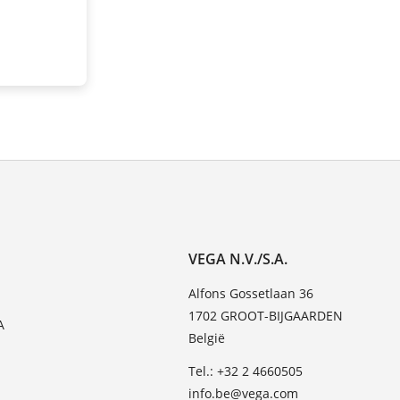
VEGA N.V./S.A.
Alfons Gossetlaan 36
1702 GROOT-BIJGAARDEN
A
België
Tel.: +32 2 4660505
info.be@vega.com