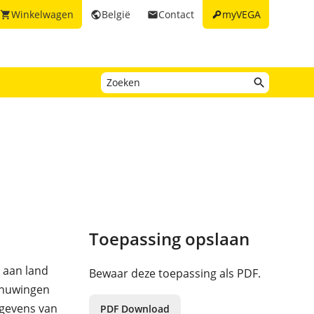
key
Winkelwagen
België
Contact
myVEGA
shopping_cart
public
email
Toepassing opslaan
 aan land
Bewaar deze toepassing als PDF.
chuwingen
egevens van
PDF Download