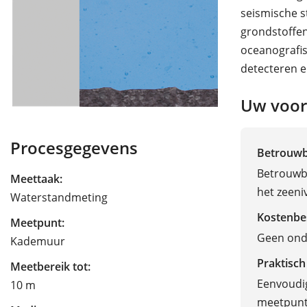
seismische s
grondstoffen
oceanografi
detecteren e
Uw voor
Procesgegevens
Betrouw
Betrouwba
Meettaak:
het zeeni
Waterstandmeting
Kostenbe
Meetpunt:
Geen onde
Kademuur
Praktisch
Meetbereik tot:
Eenvoudig
10 m
meetpun