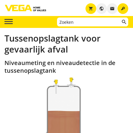
key
shopping_cart
public
email
Tussenopslagtank voor
gevaarlijk afval
Niveaumeting en niveaudetectie in de
tussenopslagtank