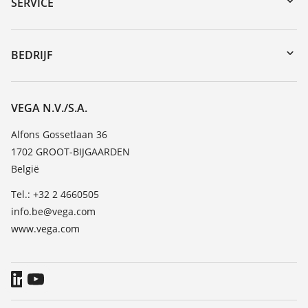
Serienummer zoeken
SERVICE
myVEGA
Reparatieformulier instrument
DTM Collection/PACTware
Seminars
BEDRIJF
Zoeken
Service
Vacature
Bestendigheidslijst
Over VEGA
VEGA N.V./S.A.
Lijst van diëlektrische constanten
Contact
Alfons Gossetlaan 36
TeamViewer
1702 GROOT-BIJGAARDEN
Nieuws
België
Persberichten
Tel.: +32 2 4660505
Blog
info.be@vega.com
www.vega.com