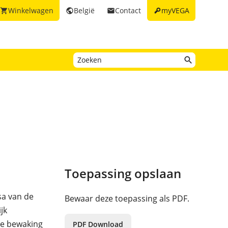
key
Winkelwagen
België
Contact
myVEGA
shopping_cart
public
email
Toepassing opslaan
sa van de
Bewaar deze toepassing als PDF.
jk
de bewaking
PDF Download