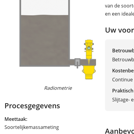
van de soort
en een ideal
Uw voor
Betrouw
Betrouwba
Kostenbe
Continue
Radiometrie
Versc
Praktisch
Slijtage-
Procesgegevens
Meettaak:
Soortelijkemassameting
Aanbevo