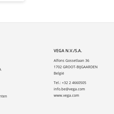
VEGA N.V./S.A.
Alfons Gossetlaan 36
1702 GROOT-BIJGAARDEN
A
België
Tel.: +32 2 4660505
info.be@vega.com
www.vega.com
hten