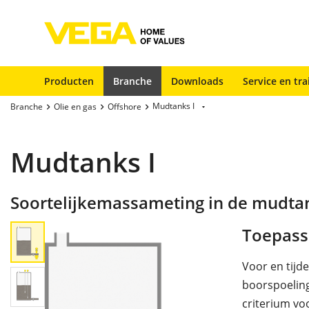
Producten
Branche
Downloads
Service en tra
Mudtanks I
Branche
Olie en gas
Offshore
Mudtanks I
Soortelijkemassameting in de mudta
Toepass
Voor en tijd
boorspoeling
criterium vo