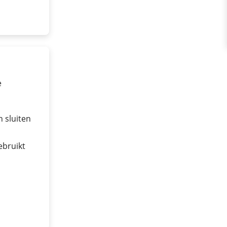
e
 sluiten
ebruikt