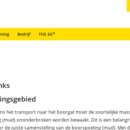
®
ining
Bedrijf
THE 6X
nks
ingsgebied
ens het transport naar het boorgat moet de soortelijke mas
 (mud) ononderbroken worden bewaakt. Dit is een belangri
or de juiste samenstelling van de boorspoeling (mud). Met 