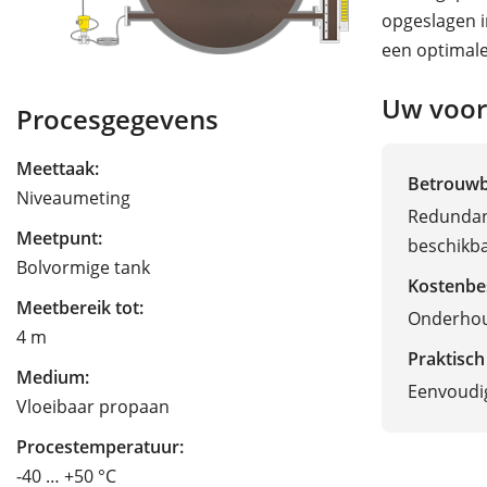
opgeslagen i
een optimale
Uw voor
Procesgegevens
Meettaak:
Betrouw
Niveaumeting
Redundan
Meetpunt:
beschikba
Bolvormige tank
Kostenbe
Meetbereik tot:
Onderhou
4 m
Praktisch
Medium:
Eenvoudige
Vloeibaar propaan
Procestemperatuur:
-40 … +50 °C