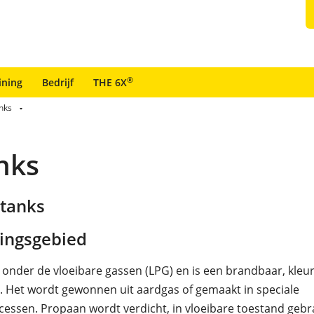
®
ining
Bedrijf
THE 6X
nks
nks
ntanks
ingsgebied
 onder de vloeibare gassen (LPG) en is een brandbaar, kleur
. Het wordt gewonnen uit aardgas of gemaakt in speciale
cessen. Propaan wordt verdicht, in vloeibare toestand gebr