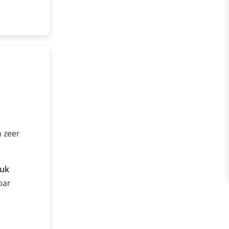
n zeer
ruk
 bar