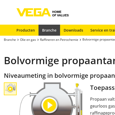
Producten
Branche
Downloads
Service en tra
Bolvormige propaanta
Branche
Olie en gas
Raffineren en Petrochemie
Bolvormige propaanta
Niveaumeting in bolvormige propaa
Toepass
Propaan valt
geurloos gas
raffinagepro