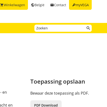
key
Winkelwagen
België
Contact
myVEGA
shopping_cart
public
email
Toepassing opslaan
- en
Bewaar deze toepassing als PDF.
acht en
PDF Download