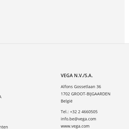
VEGA N.V./S.A.
Alfons Gossetlaan 36
1702 GROOT-BIJGAARDEN
A
België
Tel.: +32 2 4660505
info.be@vega.com
www.vega.com
hten