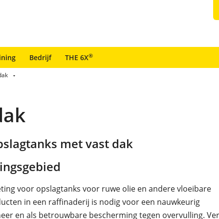
®
ining
Bedrijf
THE 6X
dak
dak
pslagtanks met vast dak
ingsgebied
ing voor opslagtanks voor ruwe olie en andere vloeibare
ucten in een raffinaderij is nodig voor een nauwkeurig
er en als betrouwbare bescherming tegen overvulling. Ver