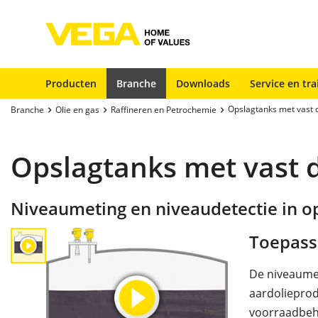
Producten
Branche
Downloads
Service en tra
Opslagtanks met vast 
Branche
Olie en gas
Raffineren en Petrochemie
Opslagtanks met vast 
Niveaumeting en niveaudetectie in o
Toepass
De niveaumet
aardolieprod
voorraadbehe