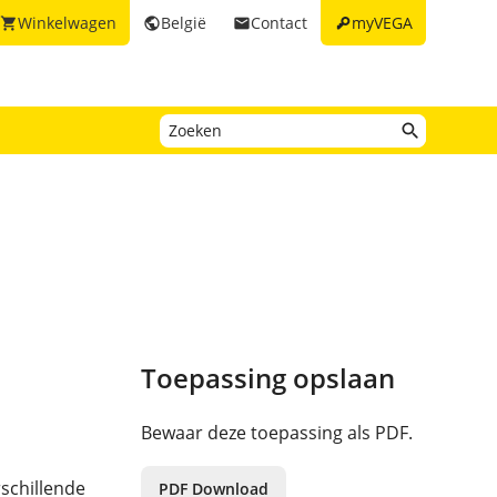
key
Winkelwagen
België
Contact
myVEGA
shopping_cart
public
email
Toepassing opslaan
Bewaar deze toepassing als PDF.
schillende
PDF Download