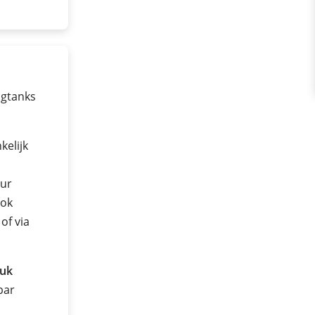
agtanks
elijk
uur
ook
of via
ruk
 bar