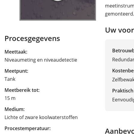
meetinstrume
gemonteerd
Uw voor
Procesgegevens
Betrouw
Meettaak:
Redundan
Niveaumeting en niveaudetectie
Kostenbe
Meetpunt:
Tank
Zelfbewa
Meetbereik tot:
Praktisch
15 m
Eenvoudige
Medium:
Lichte of zware koolwaterstoffen
Procestemperatuur:
Aanbevo