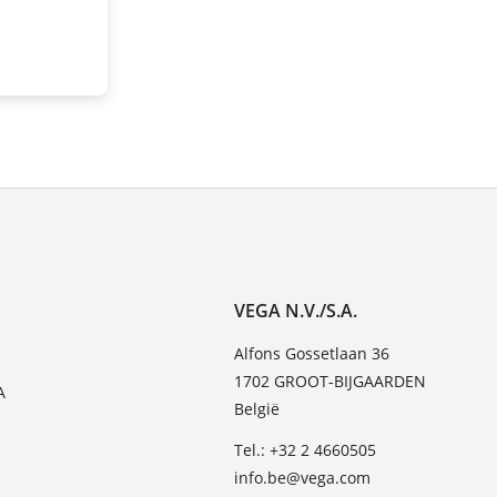
VEGA N.V./S.A.
Alfons Gossetlaan 36
1702 GROOT-BIJGAARDEN
A
België
Tel.: +32 2 4660505
info.be@vega.com