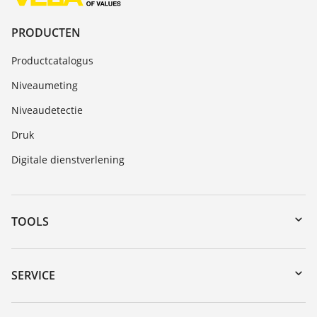
PRODUCTEN
Productcatalogus
Niveaumeting
Niveaudetectie
Druk
Digitale dienstverlening
TOOLS
Downloads
Serienummer zoeken
SERVICE
myVEGA
Reparatieformulier instrument