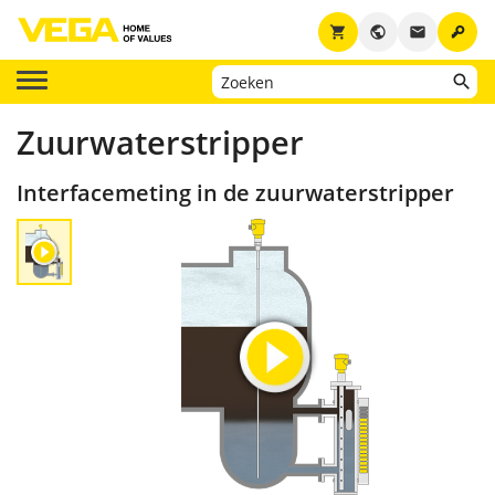
key
shopping_cart
public
email
Zuurwaterstripper
Interfacemeting in de zuurwaterstripper