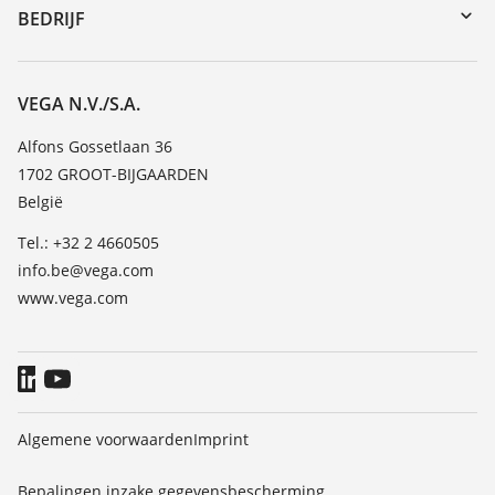
DTM Collection/PACTware
Seminars
BEDRIJF
Zoeken
Service
Vacature
Bestendigheidslijst
Over VEGA
VEGA N.V./S.A.
Lijst van diëlektrische constanten
Contact
Alfons Gossetlaan 36
TeamViewer
1702 GROOT-BIJGAARDEN
Nieuws
België
Persberichten
Tel.: +32 2 4660505
Blog
info.be@vega.com
www.vega.com
Algemene voorwaarden
Imprint
Bepalingen inzake gegevensbescherming