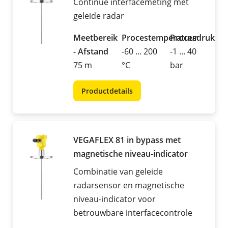
Continue interfacemeting met
geleide radar
Meetbereik
Procestemperatuur
Procesdruk
- Afstand
-60 ... 200
-1 ... 40
75 m
°C
bar
Productdetails
VEGAFLEX 81 in bypass met
magnetische niveau-indicator
Combinatie van geleide
radarsensor en magnetische
niveau-indicator voor
betrouwbare interfacecontrole