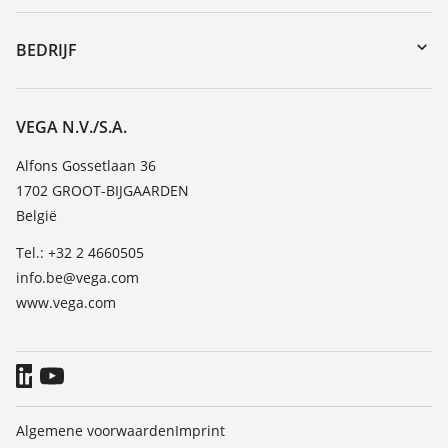
myVEGA
Reparatieformulier instrument
DTM Collection/PACTware
Seminars
BEDRIJF
Zoeken
Service
Vacature
Bestendigheidslijst
Over VEGA
VEGA N.V./S.A.
Lijst van diëlektrische constanten
Contact
Alfons Gossetlaan 36
TeamViewer
1702 GROOT-BIJGAARDEN
Nieuws
België
Persberichten
Tel.: +32 2 4660505
Blog
info.be@vega.com
www.vega.com
Algemene voorwaarden
Imprint