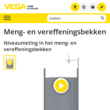
key
shopping_cart
public
email
Meng- en vereffeningsbekken
Niveaumeting in het meng- en
vereffeningsbekken