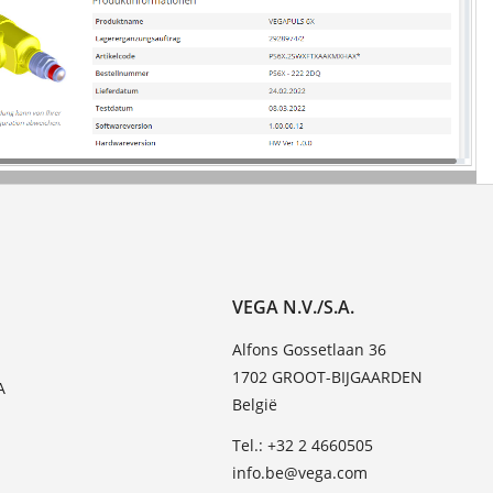
VEGA N.V./S.A.
Alfons Gossetlaan 36
1702 GROOT-BIJGAARDEN
A
België
Tel.: +32 2 4660505
info.be@vega.com