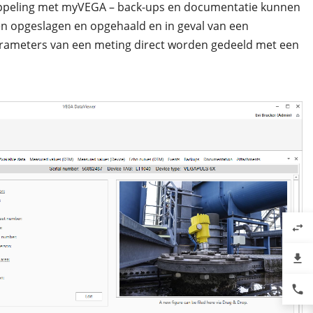
oppeling met myVEGA – back-ups en documentatie kunnen
en opgeslagen en opgehaald en in geval van een
rameters van een meting direct worden gedeeld met een
swap_horiz
file_download
phone