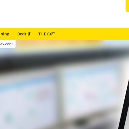
®
ining
Bedrijf
THE 6X
aViewer