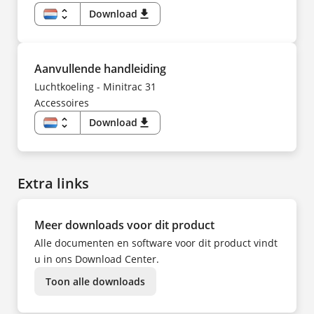
unfold_more
Download
download
NL
EN
DE
ES
FI
Aanvullende handleiding
FR
HU
Luchtkoeling - Minitrac 31
IT
Accessoires
KK
KO
NO
unfold_more
Download
download
PL
NL
PT
EN
SV
DE
TR
ES
UK
FI
ZH
Extra links
FR
HU
IT
KK
KO
Meer downloads voor dit product
NO
PL
Alle documenten en software voor dit product vindt
PT
SV
u in ons Download Center.
TR
UK
Toon alle downloads
ZH