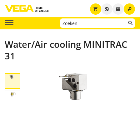
key
shopping_cart
public
email
Water/Air cooling MINITRAC
31