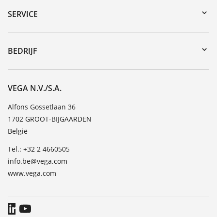
Serienummer zoeken
SERVICE
myVEGA
Reparatieformulier instrument
DTM Collection/PACTware
Seminars
BEDRIJF
Zoeken
Service
Vacature
Bestendigheidslijst
Over VEGA
VEGA N.V./S.A.
Lijst van diëlektrische constanten
Contact
Alfons Gossetlaan 36
TeamViewer
1702 GROOT-BIJGAARDEN
Nieuws
België
Persberichten
Tel.: +32 2 4660505
Blog
info.be@vega.com
www.vega.com