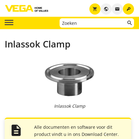
key
shopping_cart
public
email
Inlassok Clamp
Inlassok Clamp
Alle documenten en software voor dit
product vindt u in ons Download Center.