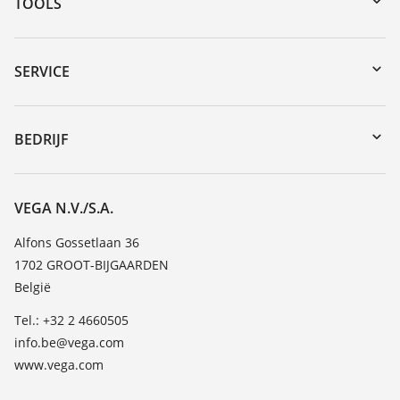
TOOLS
Downloads
Serienummer zoeken
SERVICE
myVEGA
Reparatieformulier instrument
DTM Collection/PACTware
Seminars
BEDRIJF
Zoeken
Service
Vacature
Bestendigheidslijst
Over VEGA
VEGA N.V./S.A.
Lijst van diëlektrische constanten
Contact
Alfons Gossetlaan 36
TeamViewer
1702 GROOT-BIJGAARDEN
Nieuws
België
Persberichten
Tel.: +32 2 4660505
Blog
info.be@vega.com
www.vega.com