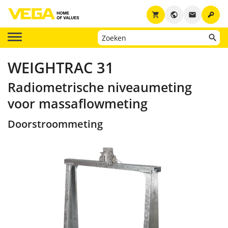
key
shopping_cart
public
email
WEIGHTRAC 31
Radiometrische niveaumeting
voor massaflowmeting
Doorstroommeting