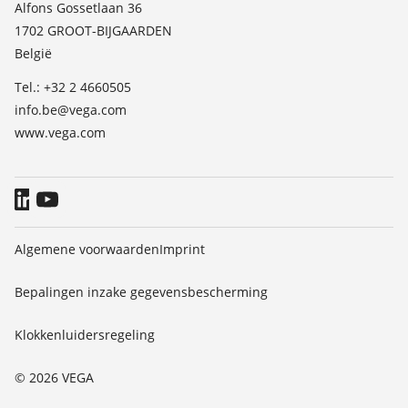
Contact
Alfons Gossetlaan 36
TeamViewer
1702 GROOT-BIJGAARDEN
Nieuws
België
Persberichten
Tel.: +32 2 4660505
Blog
info.be@vega.com
www.vega.com
Algemene voorwaarden
Imprint
Bepalingen inzake gegevensbescherming
Klokkenluidersregeling
© 2026 VEGA