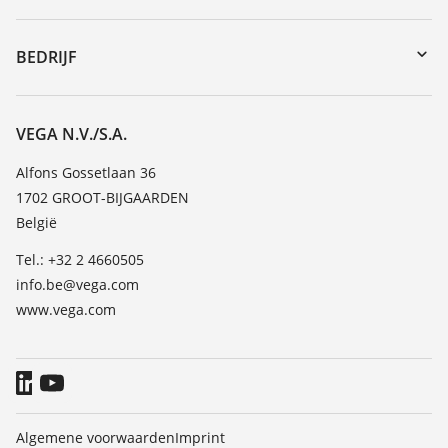
myVEGA
Reparatieformulier instrument
DTM Collection/PACTware
Seminars
BEDRIJF
Zoeken
Service
Vacature
Bestendigheidslijst
Over VEGA
VEGA N.V./S.A.
Lijst van diëlektrische constanten
Contact
Alfons Gossetlaan 36
TeamViewer
1702 GROOT-BIJGAARDEN
Nieuws
België
Persberichten
Tel.: +32 2 4660505
Blog
info.be@vega.com
www.vega.com
Algemene voorwaarden
Imprint