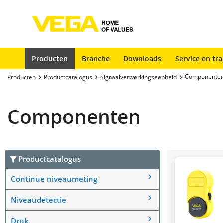
Producten
Branche
Downloads
Service en tra
Componente
Producten
Productcatalogus
Signaalverwerkingseenheid
Componenten
Productcatalogus
Continue niveaumeting
Niveaudetectie
Druk