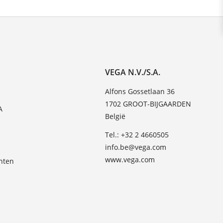
VEGA N.V./S.A.
Alfons Gossetlaan 36
1702 GROOT-BIJGAARDEN
A
België
Tel.: +32 2 4660505
info.be@vega.com
www.vega.com
hten