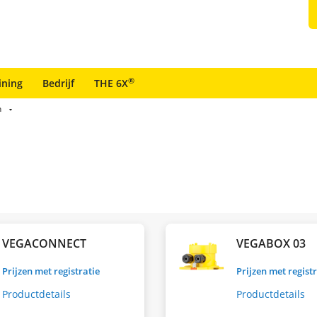
®
ining
Bedrijf
THE 6X
n
VEGACONNECT
VEGABOX 03
Prijzen met registratie
Prijzen met regist
Productdetails
Productdetails