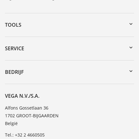
TOOLS
Downloads
Serienummer zoeken
SERVICE
myVEGA
Reparatieformulier instrument
DTM Collection/PACTware
Seminars
BEDRIJF
Zoeken
Service
Vacature
Bestendigheidslijst
Over VEGA
VEGA N.V./S.A.
Lijst van diëlektrische constanten
Contact
Alfons Gossetlaan 36
TeamViewer
1702 GROOT-BIJGAARDEN
Nieuws
België
Persberichten
Tel.: +32 2 4660505
Blog