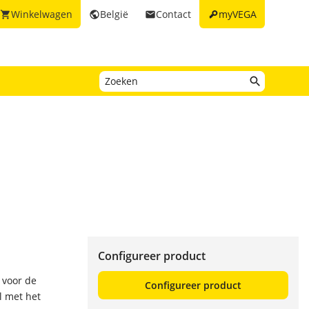
key
Winkelwagen
België
Contact
myVEGA
shopping_cart
public
email
Configureer product
 voor de
Configureer product
l met het