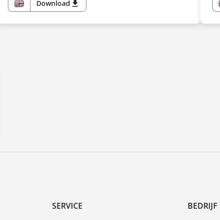
Download
download
EN
SERVICE
BEDRIJF