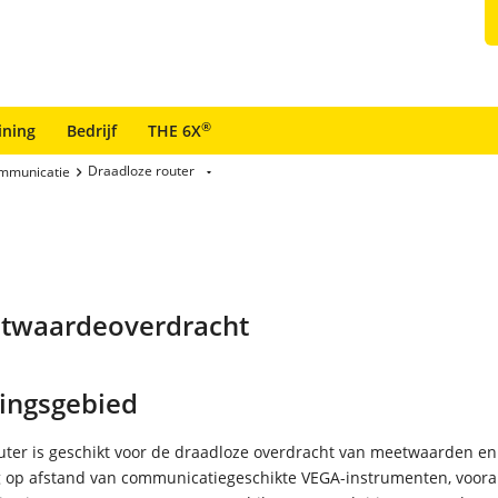
®
ining
Bedrijf
THE 6X
Draadloze router
mmunicatie
etwaardeoverdracht
ingsgebied
uter is geschikt voor de draadloze overdracht van meetwaarden en
 op afstand van communicatiegeschikte VEGA-instrumenten, voora