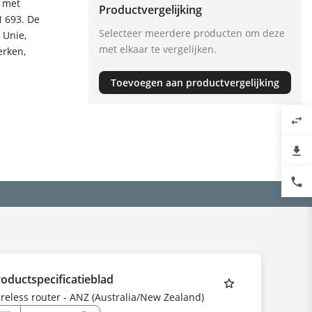
s met
Productvergelijking
 693. De
Selecteer meerdere producten om deze
 Unie,
met elkaar te vergelijken.
erken,
Toevoegen aan productvergelijking
swap_horiz
file_download
phone
oductspecificatieblad
reless router - ANZ (Australia/New Zealand)