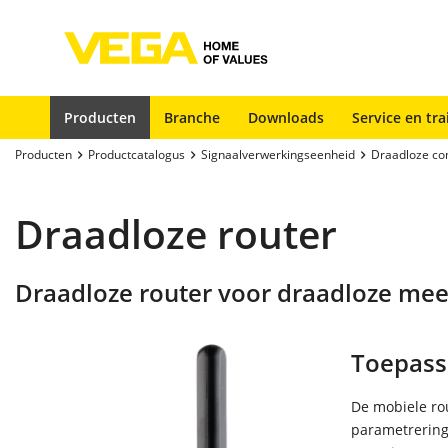
Producten
Branche
Downloads
Service en tra
Producten
Productcatalogus
Signaalverwerkingseenheid
Draadloze co
Draadloze router
Draadloze router voor draadloze me
Toepass
De mobiele ro
parametrering