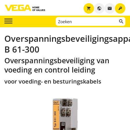
key
shopping_cart
public
email
Overspanningsbeveiligingsapp
B 61-300
Overspanningsbeveiliging van
voeding en control leiding
voor voeding- en besturingskabels