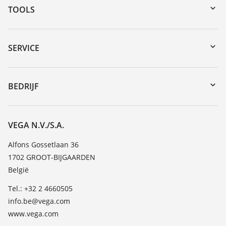
TOOLS
Downloads
Serienummer zoeken
SERVICE
myVEGA
Reparatieformulier instrument
DTM Collection/PACTware
Seminars
BEDRIJF
Zoeken
Service
Vacature
Bestendigheidslijst
Over VEGA
VEGA N.V./S.A.
Lijst van diëlektrische constanten
Contact
Alfons Gossetlaan 36
TeamViewer
1702 GROOT-BIJGAARDEN
Nieuws
België
Persberichten
Tel.: +32 2 4660505
Blog
info.be@vega.com
www.vega.com