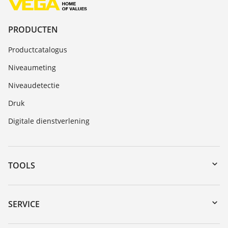
PRODUCTEN
Productcatalogus
Niveaumeting
Niveaudetectie
Druk
Digitale dienstverlening
TOOLS
Downloads
Serienummer zoeken
SERVICE
myVEGA
Reparatieformulier instrument