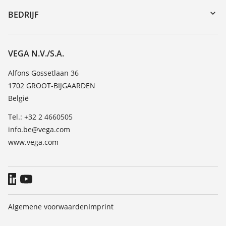
DTM Collection/PACTware
Seminars
BEDRIJF
Zoeken
Service
Vacature
Bestendigheidslijst
Over VEGA
VEGA N.V./S.A.
Lijst van diëlektrische constanten
Contact
Alfons Gossetlaan 36
TeamViewer
1702 GROOT-BIJGAARDEN
Nieuws
België
Persberichten
Tel.: +32 2 4660505
Blog
info.be@vega.com
www.vega.com
Algemene voorwaarden
Imprint