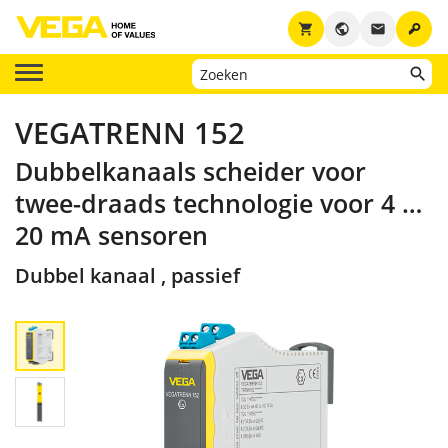
key
shopping_cart
public
email
VEGATRENN 152
Dubbelkanaals scheider voor
twee-draads technologie voor 4 …
20 mA sensoren
Dubbel kanaal , passief