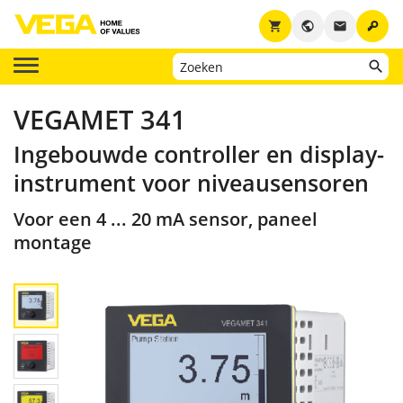
key
shopping_cart
public
email
VEGAMET 341
Ingebouwde controller en display-
instrument voor niveausensoren
Voor een 4 ... 20 mA sensor, paneel
montage