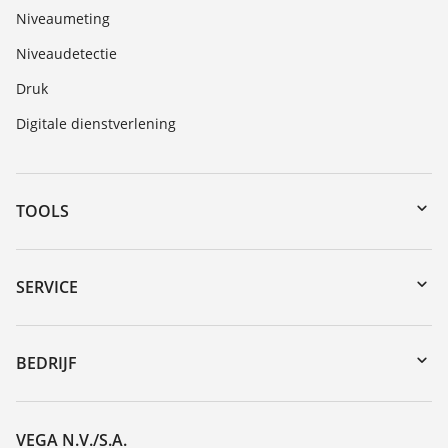
Niveaumeting
Niveaudetectie
Druk
Digitale dienstverlening
TOOLS
Downloads
Serienummer zoeken
SERVICE
myVEGA
Reparatieformulier instrument
DTM Collection/PACTware
Seminars
BEDRIJF
Zoeken
Service
Vacature
Bestendigheidslijst
Over VEGA
VEGA N.V./S.A.