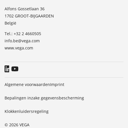
Lijst van diëlektrische constanten
Contact
Alfons Gossetlaan 36
TeamViewer
1702 GROOT-BIJGAARDEN
Nieuws
België
Persberichten
Tel.: +32 2 4660505
Blog
info.be@vega.com
www.vega.com
Algemene voorwaarden
Imprint
Bepalingen inzake gegevensbescherming
Klokkenluidersregeling
© 2026 VEGA