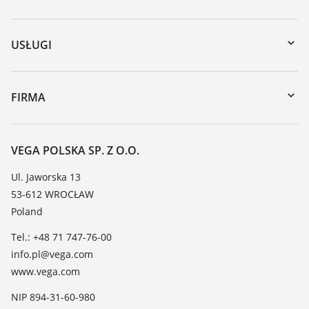
Do pobrania
Wyszukiwanie po numerze seryjnym
USŁUGI
myVEGA
Naprawa
DTM Collection/PACTware
Szkolenia
FIRMA
Wyszukiwanie
Wsparcie
O firmie VEGA
Tabela odporności chemicznej
Kontakt
VEGA POLSKA SP. Z O.O.
Lista stałych dielektrycznych
Aktualności
Ul. Jaworska 13
TeamViewer
53-612 WROCŁAW
Media
Poland
Blog
Tel.: +48 71 747-76-00
info.pl@vega.com
www.vega.com
NIP 894-31-60-980