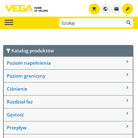
key
shopping_cart
public
email
Katalog produktów
Poziom napełnienia
Poziom graniczny
Ciśnienie
Rozdział faz
Gęstość
Przepływ