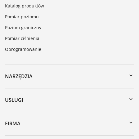
Katalog produktów
Pomiar poziomu
Poziom graniczny
Pomiar ciśnienia
Oprogramowanie
NARZĘDZIA
Do pobrania
Wyszukiwanie po numerze seryjnym
USŁUGI
myVEGA
Naprawa
DTM Collection/PACTware
Szkolenia
FIRMA
Wyszukiwanie
Wsparcie
O firmie VEGA