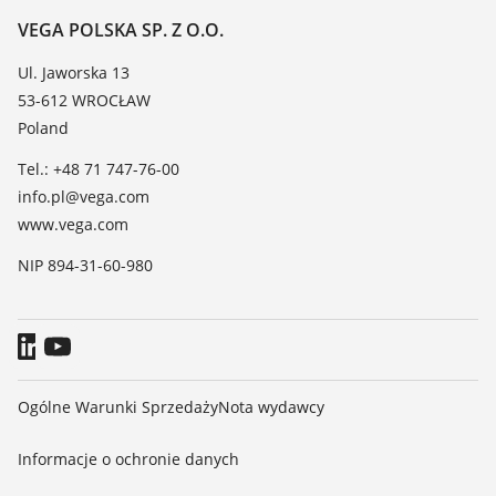
Tabela odporności chemicznej
Kontakt
VEGA POLSKA SP. Z O.O.
Lista stałych dielektrycznych
Aktualności
Ul. Jaworska 13
TeamViewer
53-612 WROCŁAW
Media
Poland
Blog
Tel.: +48 71 747-76-00
info.pl@vega.com
www.vega.com
NIP 894-31-60-980
Ogólne Warunki Sprzedaży
Nota wydawcy
Informacje o ochronie danych