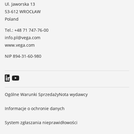
Aktualności
Ul. Jaworska 13
TeamViewer
53-612 WROCŁAW
Media
Poland
Blog
Tel.: +48 71 747-76-00
info.pl@vega.com
www.vega.com
NIP 894-31-60-980
Ogólne Warunki Sprzedaży
Nota wydawcy
Informacje o ochronie danych
System zgłaszania nieprawidłowości