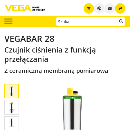
key
shopping_cart
public
email
VEGABAR 28
Czujnik ciśnienia z funkcją
przełączania
Z ceramiczną membraną pomiarową