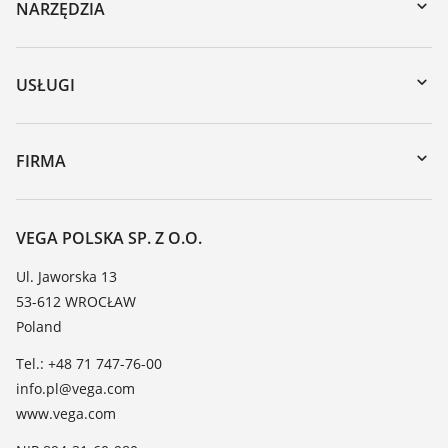
NARZĘDZIA
Do pobrania
Wyszukiwanie po numerze seryjnym
USŁUGI
myVEGA
Naprawa
DTM Collection/PACTware
Szkolenia
FIRMA
Wyszukiwanie
Wsparcie
O firmie VEGA
Tabela odporności chemicznej
Kontakt
VEGA POLSKA SP. Z O.O.
Lista stałych dielektrycznych
Aktualności
Ul. Jaworska 13
TeamViewer
53-612 WROCŁAW
Media
Poland
Blog
Tel.: +48 71 747-76-00
info.pl@vega.com
www.vega.com