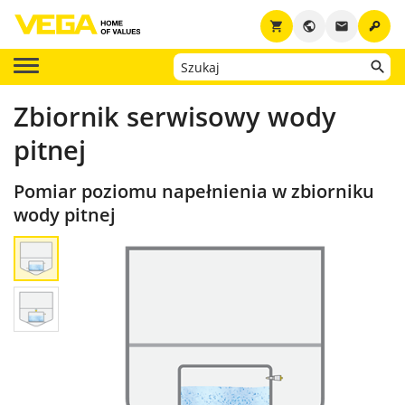
key
shopping_cart
public
email
Zbiornik serwisowy wody
pitnej
Pomiar poziomu napełnienia w zbiorniku
wody pitnej