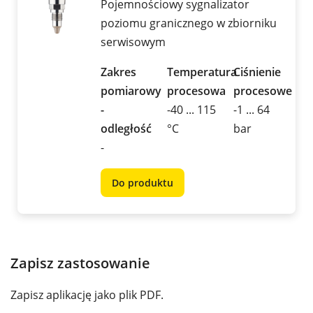
Pojemnościowy sygnalizator
poziomu granicznego w zbiorniku
serwisowym
Zakres
Temperatura
Ciśnienie
pomiarowy
procesowa
procesowe
-
-40 ... 115
-1 ... 64
odległość
°C
bar
-
Do produktu
Zapisz zastosowanie
Zapisz aplikację jako plik PDF.