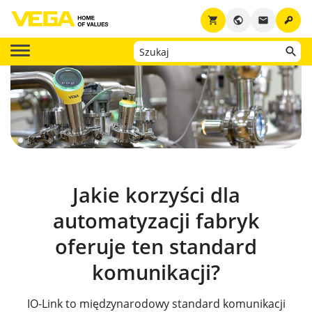
key
shopping_cart
public
email
Jakie korzyści dla
automatyzacji fabryk
oferuje ten standard
komunikacji?
IO-Link to międzynarodowy standard komunikacji