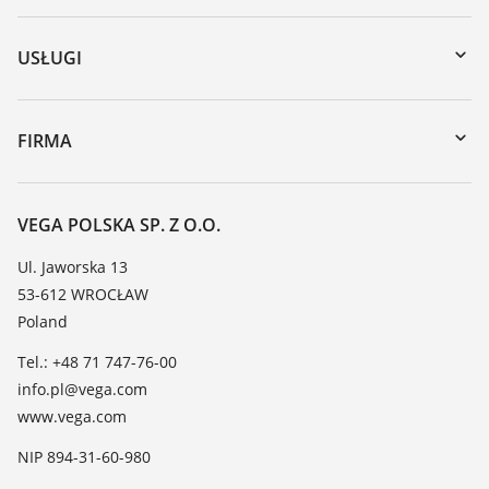
Do pobrania
Wyszukiwanie po numerze seryjnym
USŁUGI
myVEGA
Naprawa
DTM Collection/PACTware
Szkolenia
FIRMA
Wyszukiwanie
Wsparcie
O firmie VEGA
Tabela odporności chemicznej
Kontakt
VEGA POLSKA SP. Z O.O.
Lista stałych dielektrycznych
Aktualności
Ul. Jaworska 13
TeamViewer
53-612 WROCŁAW
Media
Poland
Blog
Tel.: +48 71 747-76-00
info.pl@vega.com
www.vega.com
NIP 894-31-60-980